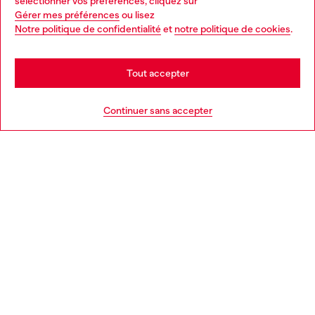
sélectionner vos préférences, cliquez sur
Gérer mes préférences
ou lisez
You are currently browsing France website, but it seems you
Notre politique de confidentialité
et
notre politique de cookies
.
En savoir plus
may be based in United States
Stay in France
Tout accepter
AIDE
Go to United States
Continuer sans accepter
MENTIONS LÉGALES
L'UNIVERS DE DIESEL
CORPORATE