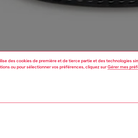
tilise des cookies de première et de tierce partie et des technologies s
mations ou pour sélectionner vos préférences, cliquez sur
Gérer mes pré
1 | 3
ssoires
charms et porte-clés