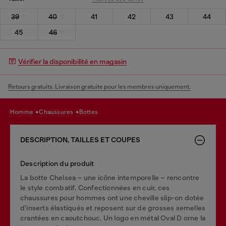
39
40
41
42
43
44
45
46
Vérifier la disponibilité en magasin
Retours gratuits. Livraison gratuite pour les membres uniquement.
homme
chaussures
bottes
DESCRIPTION, TAILLES ET COUPES
Description du produit
La botte Chelsea – une icône intemporelle – rencontre
le style combatif. Confectionnées en cuir, ces
chaussures pour hommes ont une cheville slip-on dotée
d'inserts élastiqués et reposent sur de grosses semelles
crantées en caoutchouc. Un logo en métal Oval D orne la