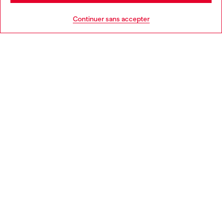
AIDE
Go to United States
Continuer sans accepter
MENTIONS LÉGALES
L'UNIVERS DE DIESEL
CORPORATE
Country: FR
Language: FR