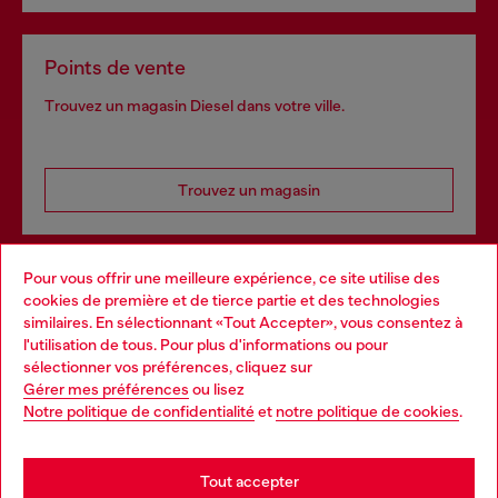
Points de vente
Trouvez un magasin Diesel dans votre ville.
Trouvez un magasin
Pour vous offrir une meilleure expérience, ce site utilise des
Services omnicanaux
cookies de première et de tierce partie et des technologies
similaires. En sélectionnant «Tout Accepter», vous consentez à
Découvrez tous nos services, en ligne et en magasin.
l'utilisation de tous. Pour plus d'informations ou pour
Choose your location
sélectionner vos préférences, cliquez sur
Gérer mes préférences
ou lisez
You are currently browsing France website, but it seems you
Notre politique de confidentialité
et
notre politique de cookies
.
En savoir plus
may be based in United States
Stay in France
Tout accepter