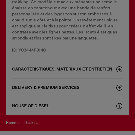
trekking. Ce modèle audacieux présente une semelle
épaisse en caoutchouc avec une bande de renfort
personnalisée et des logos ton sur ton embossés à
chaud sur le côté et à la pointe. Un revêtement unique
est appliqué sur le tissu pour créer un effet vieilli, en
contraste avec les lignes nettes. Les lacets élastiques
arrondis et fins sont fixés par une languette.
ID: Y03444P8140
CARACTÉRISTIQUES, MATÉRIAUX ET ENTRETIEN
DELIVERY & PREMIUM SERVICES
HOUSE OF DIESEL
homme
baskets