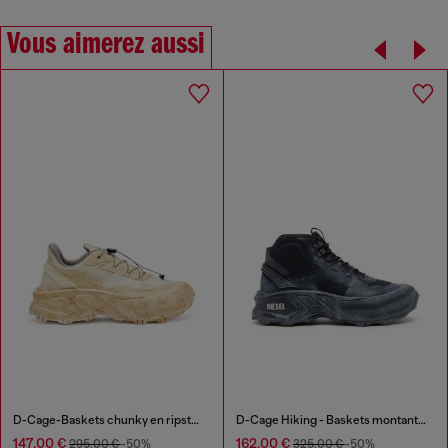
Vous aimerez aussi
D-Cage-Baskets chunky en ripstop
D-Cage Hiking - Baskets montante chunky
147,00 €
162,00 €
295,00 €
-50%
325,00 €
-50%