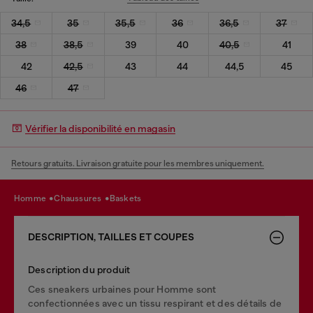
34,5
35
35,5
36
36,5
37
38
38,5
39
40
40,5
41
42
42,5
43
44
44,5
45
46
47
Vérifier la disponibilité en magasin
Retours gratuits. Livraison gratuite pour les membres uniquement.
homme
chaussures
baskets
DESCRIPTION, TAILLES ET COUPES
Description du produit
Ces sneakers urbaines pour Homme sont
confectionnées avec un tissu respirant et des détails de