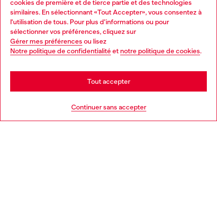
cookies de première et de tierce partie et des technologies
similaires. En sélectionnant «Tout Accepter», vous consentez à
Découvrez tous nos services, en ligne et en magasin.
l'utilisation de tous. Pour plus d'informations ou pour
Choose your location
sélectionner vos préférences, cliquez sur
Gérer mes préférences
ou lisez
You are currently browsing France website, but it seems you
Notre politique de confidentialité
et
notre politique de cookies
.
En savoir plus
may be based in United States
Stay in France
Tout accepter
AIDE
Go to United States
Continuer sans accepter
MENTIONS LÉGALES
L'UNIVERS DE DIESEL
CORPORATE