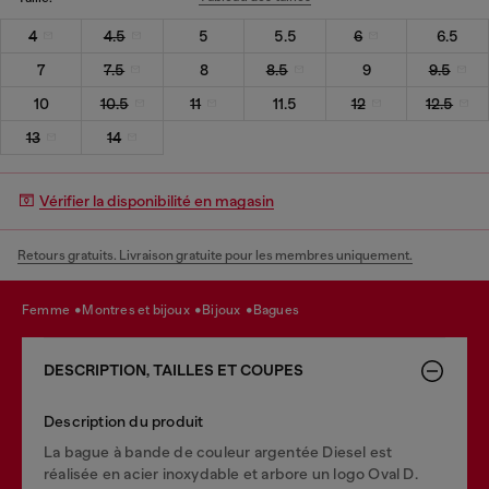
4
4.5
5
5.5
6
6.5
7
7.5
8
8.5
9
9.5
10
10.5
11
11.5
12
12.5
13
14
Vérifier la disponibilité en magasin
Retours gratuits. Livraison gratuite pour les membres uniquement.
femme
montres et bijoux
bijoux
bagues
DESCRIPTION, TAILLES ET COUPES
Description du produit
La bague à bande de couleur argentée Diesel est
réalisée en acier inoxydable et arbore un logo Oval D.