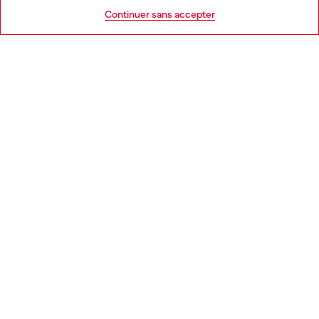
AIDE
Go to United States
Continuer sans accepter
MENTIONS LÉGALES
L'UNIVERS DE DIESEL
CORPORATE
Country: FR
Language: FR
Copyright © 2026 Diesel SpA - Tous les droits sont réservés - VAT