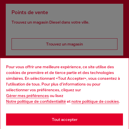
Points de vente
Trouvez un magasin Diesel dans votre ville.
Trouvez un magasin
Pour vous offrir une meilleure expérience, ce site utilise des
Services omnicanaux
cookies de première et de tierce partie et des technologies
similaires. En sélectionnant «Tout Accepter», vous consentez à
Découvrez tous nos services, en ligne et en magasin.
l'utilisation de tous. Pour plus d'informations ou pour
Choose your location
sélectionner vos préférences, cliquez sur
Gérer mes préférences
ou lisez
You are currently browsing France website, but it seems you
Notre politique de confidentialité
et
notre politique de cookies
.
En savoir plus
may be based in United States
Stay in France
Tout accepter