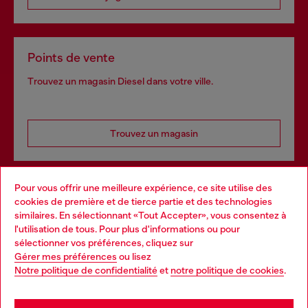
Points de vente
Trouvez un magasin Diesel dans votre ville.
Trouvez un magasin
Pour vous offrir une meilleure expérience, ce site utilise des
Services omnicanaux
cookies de première et de tierce partie et des technologies
similaires. En sélectionnant «Tout Accepter», vous consentez à
Découvrez tous nos services, en ligne et en magasin.
l'utilisation de tous. Pour plus d'informations ou pour
Choose your location
sélectionner vos préférences, cliquez sur
Gérer mes préférences
ou lisez
You are currently browsing France website, but it seems you
Notre politique de confidentialité
et
notre politique de cookies
.
En savoir plus
may be based in United States
Stay in France