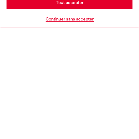
Tout accepter
AIDE
Go to United States
Continuer sans accepter
MENTIONS LÉGALES
L'UNIVERS DE DIESEL
CORPORATE
Country: FR
Language: FR