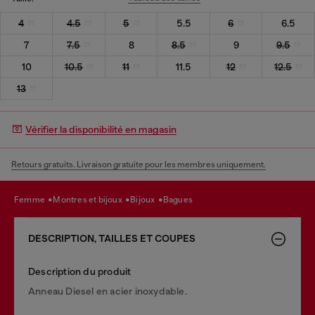
4
4.5
5
5.5
6
6.5
7
7.5
8
8.5
9
9.5
10
10.5
11
11.5
12
12.5
13
Vérifier la disponibilité en magasin
Retours gratuits. Livraison gratuite pour les membres uniquement.
femme
montres et bijoux
bijoux
bagues
DESCRIPTION, TAILLES ET COUPES
Description du produit
Anneau Diesel en acier inoxydable.