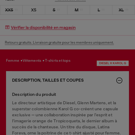
XXS
XS
S
M
L
XL
Vérifier la disponibilité en magasin
Retours gratuits. Livraison gratuite pour les membres uniquement.
femme
vêtements
t-shirts et tops
DIESEL X KAROL G
DESCRIPTION, TAILLES ET COUPES
Description du produit
Le directeur artistique de Diesel, Glenn Martens, et la
superstar colombienne Karol G co-créent une capsule
exclusive — une collaboration inspirée par l’esprit et
l’imagerie orange de Tropicoqueta, le dernier album à
succès de la chanteuse. Un titre du disque, Latina
Foreva, orne la poitrine de ce t-shirt ajusté pour femme.