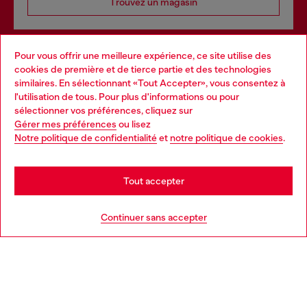
Trouvez un magasin
Pour vous offrir une meilleure expérience, ce site utilise des
Services omnicanaux
cookies de première et de tierce partie et des technologies
similaires. En sélectionnant «Tout Accepter», vous consentez à
Découvrez tous nos services, en ligne et en magasin.
l'utilisation de tous. Pour plus d'informations ou pour
Choose your location
sélectionner vos préférences, cliquez sur
Gérer mes préférences
ou lisez
You are currently browsing France website, but it seems you
Notre politique de confidentialité
et
notre politique de cookies
.
En savoir plus
may be based in United States
Stay in France
Tout accepter
AIDE
Go to United States
Continuer sans accepter
MENTIONS LÉGALES
L'UNIVERS DE DIESEL