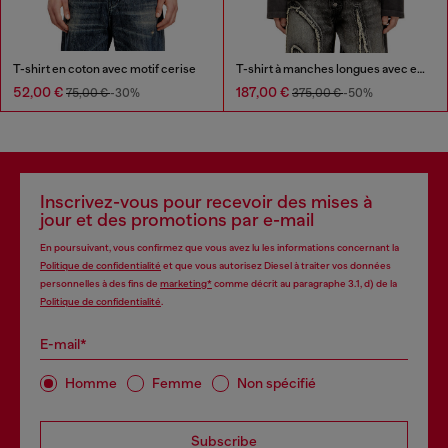
T-shirt en coton avec motif cerise
T-shirt à manches longues avec effet délavé
52,00 €
187,00 €
75,00 €
-30%
375,00 €
-50%
Inscrivez-vous pour recevoir des mises à
jour et des promotions par e-mail
En poursuivant, vous confirmez que vous avez lu les informations concernant la
Politique de confidentialité
et que vous autorisez Diesel à traiter vos données
personnelles à des fins de
marketing*
comme décrit au paragraphe 3.1, d) de la
Politique de confidentialité
.
E-mail*
Homme
Femme
Non spécifié
Subscribe