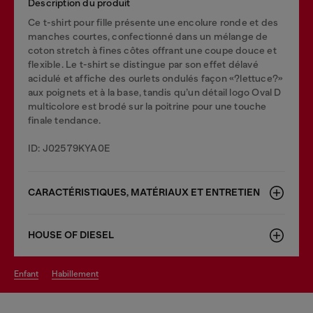
Description du produit
Ce t-shirt pour fille présente une encolure ronde et des
manches courtes, confectionné dans un mélange de
coton stretch à fines côtes offrant une coupe douce et
flexible. Le t-shirt se distingue par son effet délavé
acidulé et affiche des ourlets ondulés façon «?lettuce?»
aux poignets et à la base, tandis qu’un détail logo Oval D
multicolore est brodé sur la poitrine pour une touche
finale tendance.
ID: J02579KYA0E
CARACTÉRISTIQUES, MATÉRIAUX ET ENTRETIEN
HOUSE OF DIESEL
enfant
habillement