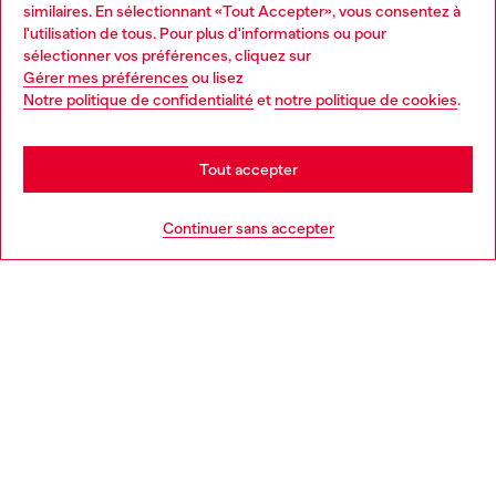
similaires. En sélectionnant «Tout Accepter», vous consentez à
Découvrez tous nos services, en ligne et en magasin.
l'utilisation de tous. Pour plus d'informations ou pour
Choose your location
sélectionner vos préférences, cliquez sur
Gérer mes préférences
ou lisez
You are currently browsing France website, but it seems you
Notre politique de confidentialité
et
notre politique de cookies
.
En savoir plus
may be based in United States
Stay in France
Tout accepter
AIDE
Go to United States
Continuer sans accepter
MENTIONS LÉGALES
L'UNIVERS DE DIESEL
CORPORATE