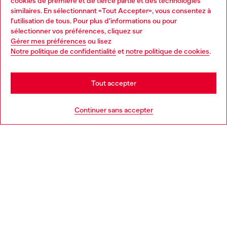
cookies de première et de tierce partie et des technologies
similaires. En sélectionnant «Tout Accepter», vous consentez à
Découvrez tous nos services, en ligne et en magasin.
l'utilisation de tous. Pour plus d'informations ou pour
Choose your location
sélectionner vos préférences, cliquez sur
Gérer mes préférences
ou lisez
You are currently browsing France website, but it seems you
Notre politique de confidentialité
et
notre politique de cookies
.
En savoir plus
may be based in United States
Stay in France
Tout accepter
AIDE
Go to United States
Continuer sans accepter
MENTIONS LÉGALES
L'UNIVERS DE DIESEL
CORPORATE