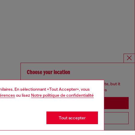
Choose your location
You are currently browsing France website, but it
imilaires. En sélectionnant «Tout Accepter», vous
seems you may be based in United States
férences
ou lisez
Notre politique de confidentialité
Stay in France
Tout accepter
Go to United States