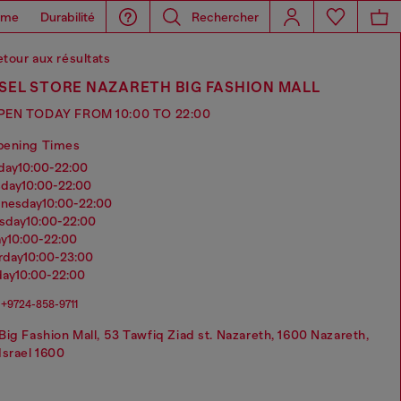
ome
Durabilité
Rechercher
tour aux résultats
SEL STORE NAZARETH BIG FASHION MALL
PEN TODAY FROM 10:00 TO 22:00
pening Times
nday
10:00-22:00
sday
10:00-22:00
dnesday
10:00-22:00
rsday
10:00-22:00
ay
10:00-22:00
urday
10:00-23:00
day
10:00-22:00
+9724-858-9711
Big Fashion Mall, 53 Tawfiq Ziad st. Nazareth, 1600 Nazareth,
Israel 1600