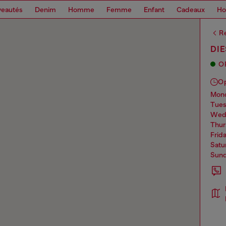
eautés
Denim
Homme
Femme
Enfant
Cadeaux
H
Re
DIE
O
O
mo
tue
we
thu
frid
sat
sun