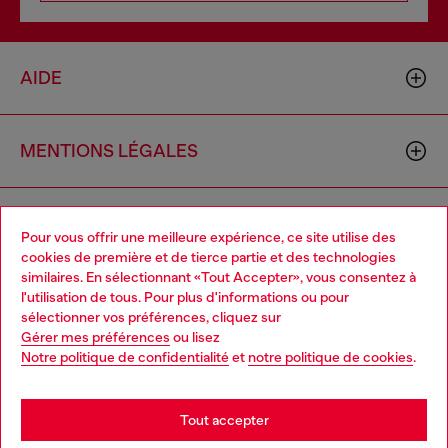
AIDE
MENTIONS LÉGALES
L'UNIVERS DE DIESEL
Pour vous offrir une meilleure expérience, ce site utilise des
cookies de première et de tierce partie et des technologies
similaires. En sélectionnant «Tout Accepter», vous consentez à
CORPORATE
l'utilisation de tous. Pour plus d'informations ou pour
Choose your location
sélectionner vos préférences, cliquez sur
Gérer mes préférences
ou lisez
You are currently browsing France website, but it seems you
Notre politique de confidentialité
et
notre politique de cookies
.
may be based in United States
Stay in France
Tout accepter