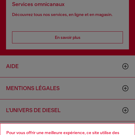
Services omnicanaux
Découvrez tous nos services, en ligne et en magasin.
En savoir plus
AIDE
MENTIONS LÉGALES
L'UNIVERS DE DIESEL
CORPORATE
Pour vous offrir une meilleure expérience, ce site utilise des