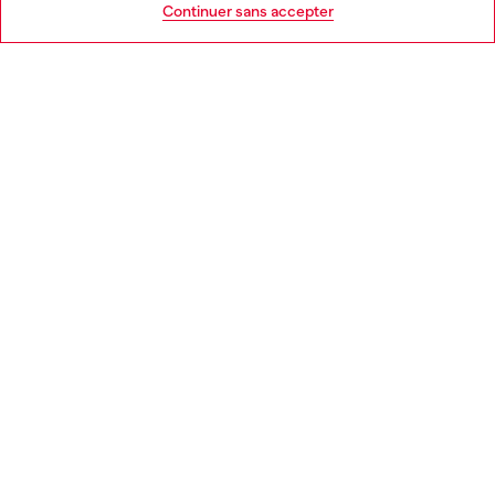
Continuer sans accepter
MENTIONS LÉGALES
L'UNIVERS DE DIESEL
CORPORATE
Country: FR
Language: FR
Copyright © 2026 Diesel SpA - Tous les droits sont réservés - VAT