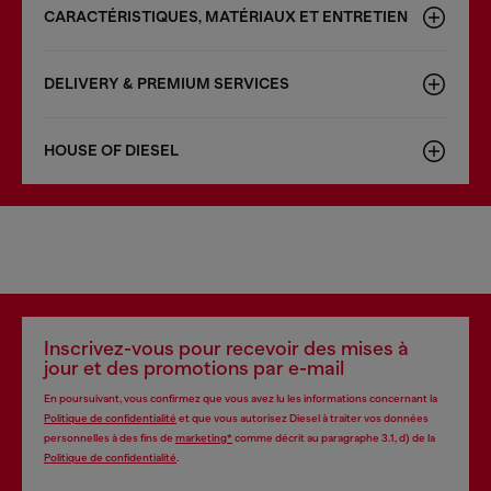
CARACTÉRISTIQUES, MATÉRIAUX ET ENTRETIEN
DELIVERY & PREMIUM SERVICES
HOUSE OF DIESEL
Inscrivez-vous pour recevoir des mises à
jour et des promotions par e-mail
En poursuivant, vous confirmez que vous avez lu les informations concernant la
Politique de confidentialité
et que vous autorisez Diesel à traiter vos données
personnelles à des fins de
marketing*
comme décrit au paragraphe 3.1, d) de la
Politique de confidentialité
.