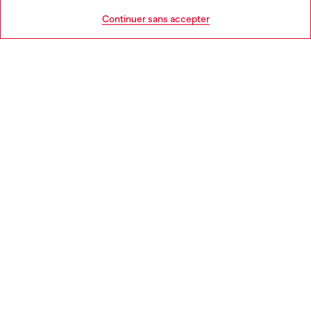
AIDE
Go to United States
Continuer sans accepter
MENTIONS LÉGALES
L'UNIVERS DE DIESEL
CORPORATE
Country: FR
Language: FR