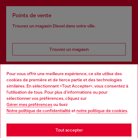
Points de vente
Trouvez un magasin Diesel dans votre ville.
Trouvez un magasin
Pour vous offrir une meilleure expérience, ce site utilise des
Services omnicanaux
cookies de première et de tierce partie et des technologies
similaires. En sélectionnant «Tout Accepter», vous consentez à
Découvrez tous nos services, en ligne et en magasin.
l'utilisation de tous. Pour plus d'informations ou pour
Choose your location
sélectionner vos préférences, cliquez sur
Gérer mes préférences
ou lisez
You are currently browsing France website, but it seems you
Notre politique de confidentialité
et
notre politique de cookies
.
En savoir plus
may be based in United States
Stay in France
Tout accepter