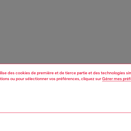
tilise des cookies de première et de tierce partie et des technologies s
mations ou pour sélectionner vos préférences, cliquez sur
Gérer mes pré
1 | 3