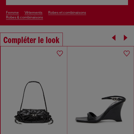
femme
vêtements
robes et combinaisons
robes & combinaisons
Compléter le look