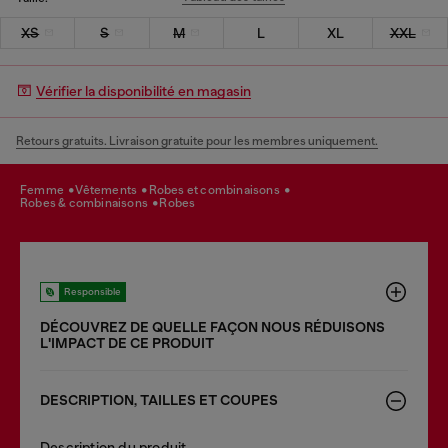
XS
S
M
L
XL
XXL
Vérifier la disponibilité en magasin
Retours gratuits. Livraison gratuite pour les membres uniquement.
femme
vêtements
robes et combinaisons
robes & combinaisons
robes
Responsible
DÉCOUVREZ DE QUELLE FAÇON NOUS RÉDUISONS
LʹIMPACT DE CE PRODUIT
DESCRIPTION, TAILLES ET COUPES
Description du produit