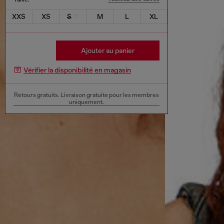
XXS
XS
S
M
L
XL
Ajouter au panier
Vérifier la disponibilité en magasin
Retours gratuits. Livraison gratuite pour les membres
uniquement.