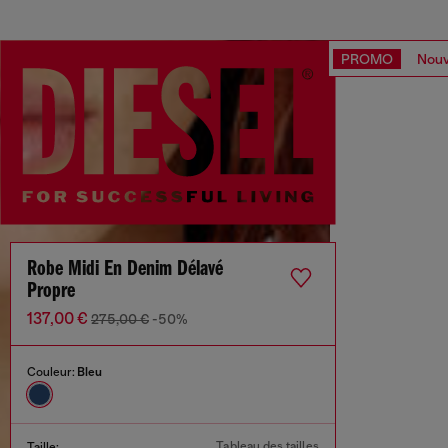
PROMO
Nouv
Robe Midi En Denim Délavé
Propre
137,00 €
275,00 €
-50%
Couleur:
Bleu
Tableau des tailles
Taille: