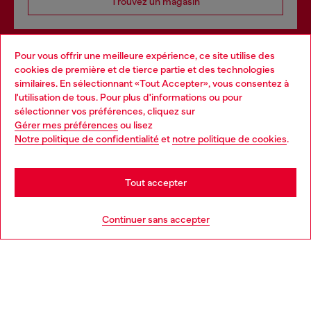
Trouvez un magasin
Pour vous offrir une meilleure expérience, ce site utilise des
Services omnicanaux
cookies de première et de tierce partie et des technologies
similaires. En sélectionnant «Tout Accepter», vous consentez à
Découvrez tous nos services, en ligne et en magasin.
l'utilisation de tous. Pour plus d'informations ou pour
Choose your location
sélectionner vos préférences, cliquez sur
Gérer mes préférences
ou lisez
You are currently browsing France website, but it seems you
Notre politique de confidentialité
et
notre politique de cookies
.
En savoir plus
may be based in United States
Stay in France
Tout accepter
AIDE
Go to United States
Continuer sans accepter
MENTIONS LÉGALES
L'UNIVERS DE DIESEL