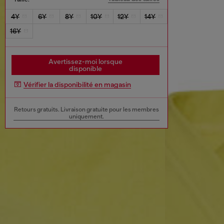
4Y
6Y
8Y
10Y
12Y
14Y
16Y
Avertissez-moi lorsque
disponible
Vérifier la disponibilité en magasin
Retours gratuits. Livraison gratuite pour les membres
uniquement.