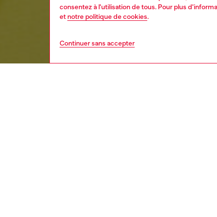
consentez à l'utilisation de tous. Pour plus d'infor
et
notre politique de cookies
.
Continuer sans accepter
enfant
garço
DESCRI
Descrip
Ce swea
logo Die
présente
fermetu
ID: J0