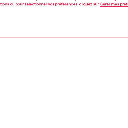
mations ou pour sélectionner vos préférences, cliquez sur
Gérer mes pré
1 | 4
n
junior (4-16 ans)
habillement
pull cotton
PTION, TAILLES ET COUPES
tion du produit
t-shirt à capuche Mini-Me en coton pour garçon arbore le
sel Denim Division sur le devant et le dos - l'imprimé
 un effet irrégulier et taché. Il se ferme avec une
re zippée et présente une silhouette oversize.
2039KYAVF