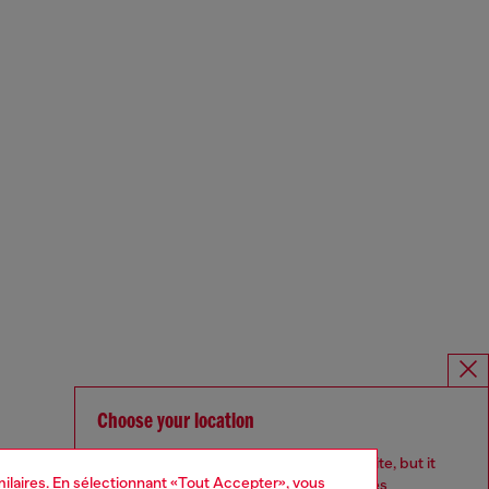
Choose your location
You are currently browsing France website, but it
imilaires. En sélectionnant «Tout Accepter», vous
seems you may be based in United States