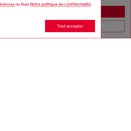
férences
ou lisez
Notre politique de confidentialité
Stay in France
Tout accepter
Go to United States