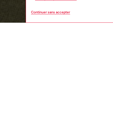
Continuer sans accepter
enfant
garço
DESCRI
Descrip
Sweat-s
en moll
confort
écusson
au look.
ID: J0