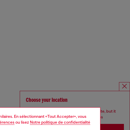
Choose your location
You are currently browsing France website, but it
imilaires. En sélectionnant «Tout Accepter», vous
seems you may be based in United States
férences
ou lisez
Notre politique de confidentialité
Stay in France