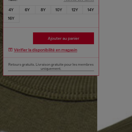
4Y
6Y
8Y
10Y
12Y
14Y
16Y
Ajouter au panier
Vérifier la disponibilité en magasin
Retours gratuits. Livraison gratuite pour les membres
uniquement.