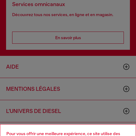
Services omnicanaux
Découvrez tous nos services, en ligne et en magasin.
En savoir plus
AIDE
MENTIONS LÉGALES
L'UNIVERS DE DIESEL
CORPORATE
Pour vous offrir une meilleure expérience, ce site utilise des