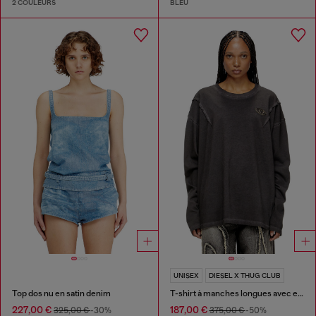
2 COULEURS
BLEU
UNISEX
DIESEL X THUG CLUB
Top dos nu en satin denim
T-shirt à manches longues avec effet délavé
227,00 €
187,00 €
325,00 €
-30%
375,00 €
-50%