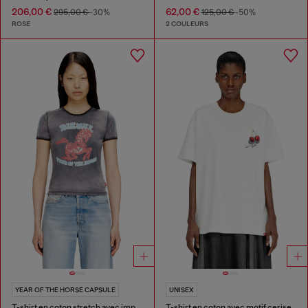
206,00 €
62,00 €
295,00 €
-30%
125,00 €
-50%
ROSE
2 COULEURS
YEAR OF THE HORSE CAPSULE
UNISEX
T-shirt en coton stretch avec imprimé graphique cheval
T-shirt en coton avec motif cerise