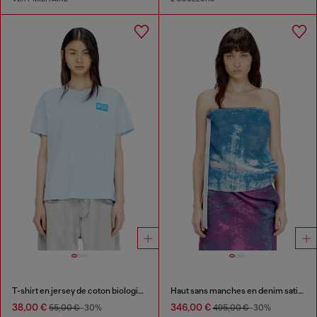
T-shirt en jersey de coton biologique avec encolure ras-du-cou et imprimé logo
Haut sans manches en denim satinée coloré
38,00 €
346,00 €
55,00 €
-30%
495,00 €
-30%