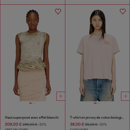
Haut superposé avec effet blanchi
T-shirt en jersey de coton biologique avec encolure ras-du-cou et imprimé logo
206,00 €
38,00 €
295,00 €
-30%
55,00 €
-30%
VERT MILITAIRE
2 COULEURS