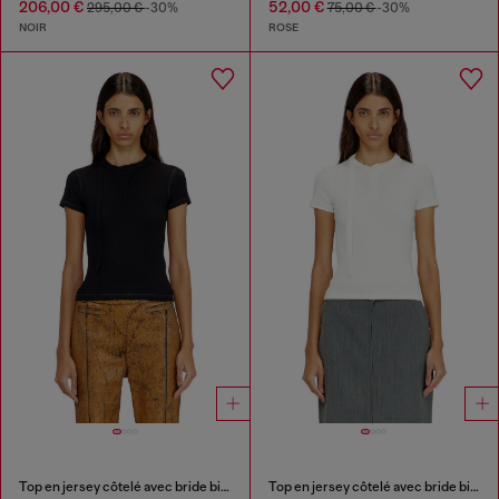
206,00 €
52,00 €
295,00 €
-30%
75,00 €
-30%
NOIR
ROSE
Top en jersey côtelé avec bride biker au cou
Top en jersey côtelé avec bride biker au cou