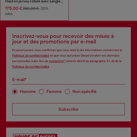
Haut en jersey côtelé avec sangle de cou style biker
175,00 €
250,00 €
-30%
GRIS
Inscrivez-vous pour recevoir des mises à
jour et des promotions par e-mail
En poursuivant, vous confirmez que vous avez lu les informations concernant la
Politique de confidentialité
et que vous autorisez Diesel à traiter vos données
personnelles à des fins de
marketing*
comme décrit au paragraphe 3.1, d) de la
Politique de confidentialité
.
E-mail*
Homme
Femme
Non spécifié
Subscribe