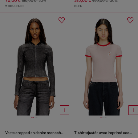
75,00 €
315,00 €
150,00 €
-50%
450,00 €
-30%
2 COULEURS
BLEU
Veste cropped en denim monochrome
T-shirt ajustée avec imprimé cochon