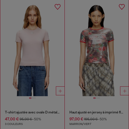
T-shirt ajustée avec ovale D métallique
Haut ajusté en jersey à imprimé floral avec sequins
47,00 €
97,00 €
95,00 €
-50%
195,00 €
-50%
3 COULEURS
MARRON/VERT