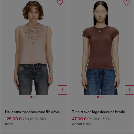
Haut sans manches avec fils dévorés
T-shirt avec logo découpé brodé
125,00 €
47,00 €
250,00 €
-50%
95,00 €
-50%
ROSE
4 COULEURS