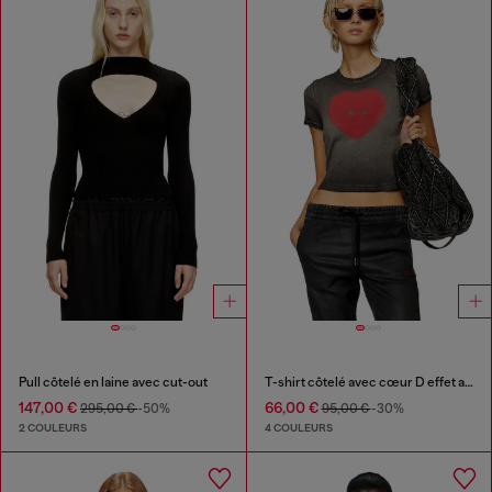
Pull côtelé en laine avec cut-out
T-shirt côtelé avec cœur D effet aquarelle
147,00 €
66,00 €
295,00 €
-50%
95,00 €
-30%
2 COULEURS
4 COULEURS