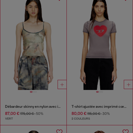
Débardeur skinny en nylon avec imprimé camo et détails en cristal
T-shirt ajustée avec imprimé cœur et clous
87,00 €
80,00 €
175,00 €
-50%
115,00 €
-30%
VERT
2 COULEURS