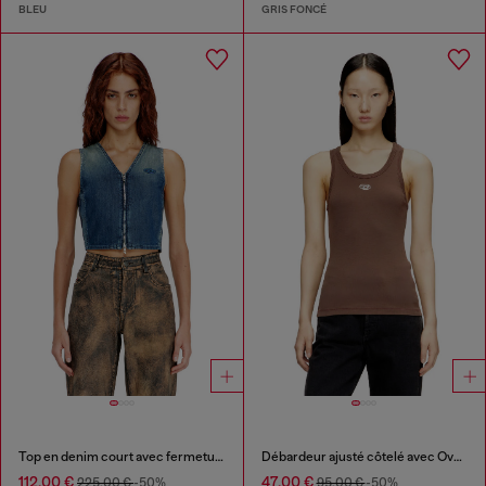
BLEU
GRIS FONCÉ
Top en denim court avec fermeture éclair sur le devant
Débardeur ajusté côtelé avec Ovale D métallique
112,00 €
47,00 €
225,00 €
-50%
95,00 €
-50%