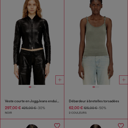
Veste courte en JoggJeans enduit brillant
Débardeur à bretelles torsadées
297,00 €
62,00 €
425,00 €
-30%
125,00 €
-50%
NOIR
2 COULEURS