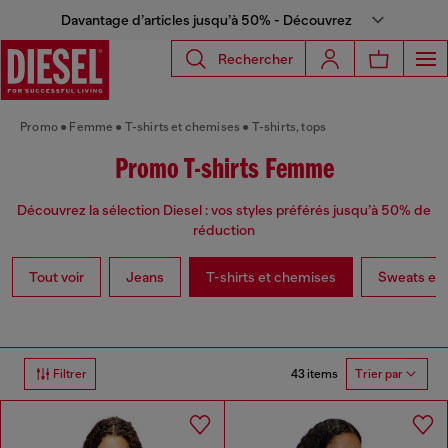
Davantage d’articles jusqu’à 50% - Découvrez
Rechercher
Promo
Femme
T-shirts et chemises
T-shirts, tops
Promo T-shirts Femme
Découvrez la sélection Diesel : vos styles préférés jusqu’à 50% de
réduction
Tout voir
Jeans
T-shirts et chemises
Sweats et p
43 items
Filtrer
Trier par