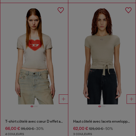
T-shirt côtelé avec cœur D effet aquarelle
Haut côtelé avec lacets enveloppants
66,00 €
62,00 €
95,00 €
-30%
125,00 €
-50%
4 COULEURS
3 COULEURS