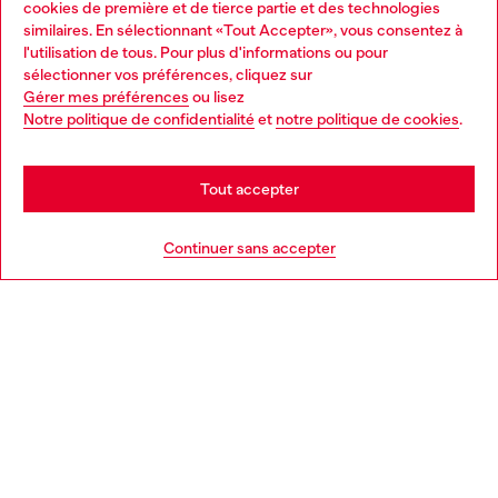
cookies de première et de tierce partie et des technologies
similaires. En sélectionnant «Tout Accepter», vous consentez à
Découvrez tous nos services, en ligne et en magasin.
l'utilisation de tous. Pour plus d'informations ou pour
Choose your location
sélectionner vos préférences, cliquez sur
Gérer mes préférences
ou lisez
You are currently browsing France website, but it seems you
Notre politique de confidentialité
et
notre politique de cookies
.
En savoir plus
may be based in United States
Stay in France
Tout accepter
AIDE
Go to United States
Continuer sans accepter
MENTIONS LÉGALES
L'UNIVERS DE DIESEL
CORPORATE