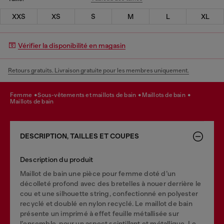
XXS
XS
S
M
L
XL
Vérifier la disponibilité en magasin
Retours gratuits. Livraison gratuite pour les membres uniquement.
femme
sous-vêtements et maillots de bain
maillots de bain
maillots de bain
DESCRIPTION, TAILLES ET COUPES
Description du produit
Maillot de bain une pièce pour femme doté d’un
décolleté profond avec des bretelles à nouer derrière le
cou et une silhouette string, confectionné en polyester
recyclé et doublé en nylon recyclé. Le maillot de bain
présente un imprimé à effet feuille métallisée sur
l’ensemble, pour un aspect scintillant et métallique. Le