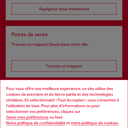
Rejoignez-nous maintenant
Points de vente
Trouvez un magasin Diesel dans votre ville.
Trouvez un magasin
Pour vous offrir une meilleure expérience, ce site utilise des
Services omnicanaux
cookies de première et de tierce partie et des technologies
similaires. En sélectionnant «Tout Accepter», vous consentez à
Découvrez tous nos services, en ligne et en magasin.
l'utilisation de tous. Pour plus d'informations ou pour
Choose your location
sélectionner vos préférences, cliquez sur
Gérer mes préférences
ou lisez
You are currently browsing France website, but it seems you
Notre politique de confidentialité
et
notre politique de cookies
.
En savoir plus
may be based in United States