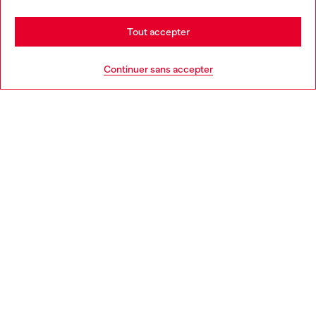
Stay in France
Tout accepter
AIDE
Go to United States
Continuer sans accepter
MENTIONS LÉGALES
L'UNIVERS DE DIESEL
CORPORATE