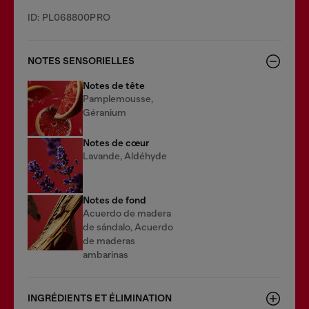
ID: PL068800PRO
NOTES SENSORIELLES
Notes de tête
Pamplemousse,
Géranium
Notes de cœur
Lavande, Aldéhyde
Notes de fond
Acuerdo de madera
de sándalo, Acuerdo
de maderas
ambarinas
INGRÉDIENTS ET ÉLIMINATION