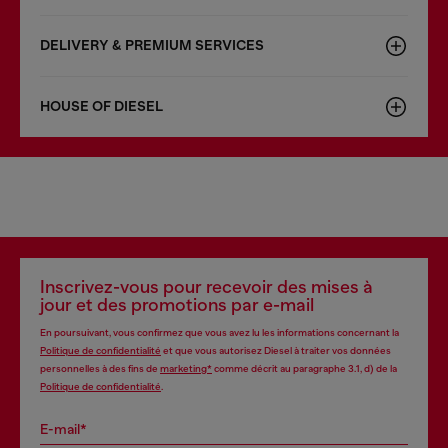
DELIVERY & PREMIUM SERVICES
HOUSE OF DIESEL
Inscrivez-vous pour recevoir des mises à
jour et des promotions par e-mail
En poursuivant, vous confirmez que vous avez lu les informations concernant la
Politique de confidentialité
et que vous autorisez Diesel à traiter vos données
personnelles à des fins de
marketing*
comme décrit au paragraphe 3.1, d) de la
Politique de confidentialité
.
E-mail*