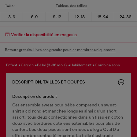
Tableau des tailles
Taille:
3-6
6-9
9-12
12-18
18-24
24-36
Vérifier la disponibilité en magasin
Retours gratuits. Livraison gratuite pour les membres uniquement.
enfant
garçon
bébé (3-36 mois)
habillement
combinaisons
DESCRIPTION, TAILLES ET COUPES
Description du produit
Cet ensemble sweat pour bébé comprend un sweat-
shirt à col rond et manches longues ainsi qu’un short
assorti, tous deux confectionnés dans un tissu en coton
doux avec bordures côtelées extensibles pour plus de
confort. Les deux pièces sont ornées du logo Oval D à
effet ombre contrasté imprimé. La taille élastiquée