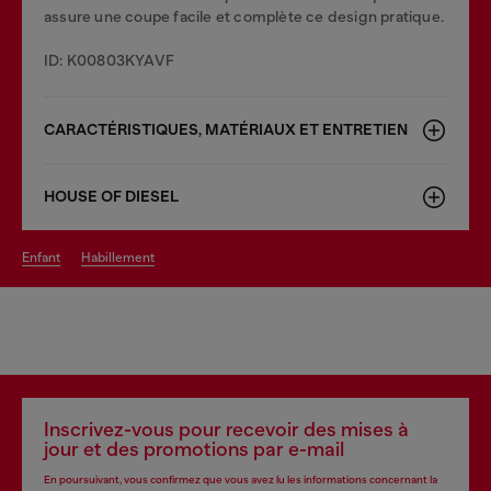
assure une coupe facile et complète ce design pratique.
ID: K00803KYAVF
CARACTÉRISTIQUES, MATÉRIAUX ET ENTRETIEN
HOUSE OF DIESEL
enfant
habillement
Inscrivez-vous pour recevoir des mises à
jour et des promotions par e-mail
En poursuivant, vous confirmez que vous avez lu les informations concernant la