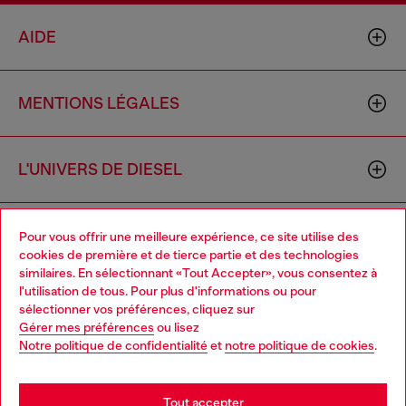
AIDE
MENTIONS LÉGALES
L'UNIVERS DE DIESEL
CORPORATE
Pour vous offrir une meilleure expérience, ce site utilise des
cookies de première et de tierce partie et des technologies
similaires. En sélectionnant «Tout Accepter», vous consentez à
l'utilisation de tous. Pour plus d'informations ou pour
Choose your location
sélectionner vos préférences, cliquez sur
Gérer mes préférences
ou lisez
You are currently browsing France website, but it seems you
Notre politique de confidentialité
et
notre politique de cookies
.
may be based in United States
Country: FR
Language: FR
Stay in France
Tout accepter