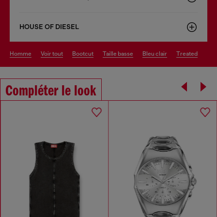
HOUSE OF DIESEL
homme
voir tout
bootcut
taille basse
bleu clair
treated
Compléter le look