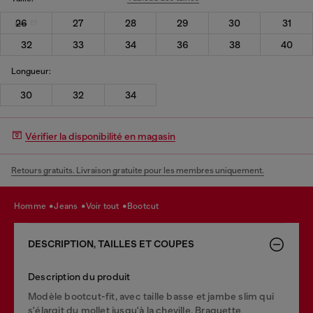
26
27
28
29
30
31
32
33
34
36
38
40
Longueur:
30
32
34
Vérifier la disponibilité en magasin
Retours gratuits. Livraison gratuite pour les membres uniquement.
homme
jeans
voir tout
bootcut
DESCRIPTION, TAILLES ET COUPES
Description du produit
Modèle bootcut-fit, avec taille basse et jambe slim qui
s'élargit du mollet jusqu'à la cheville. Braguette