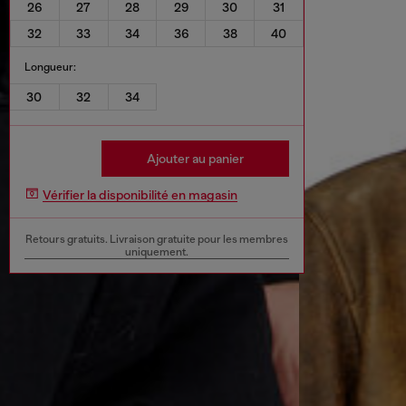
26
27
28
29
30
31
32
33
34
36
38
40
Longueur:
30
32
34
Ajouter au panier
Vérifier la disponibilité en magasin
Retours gratuits. Livraison gratuite pour les membres
uniquement.