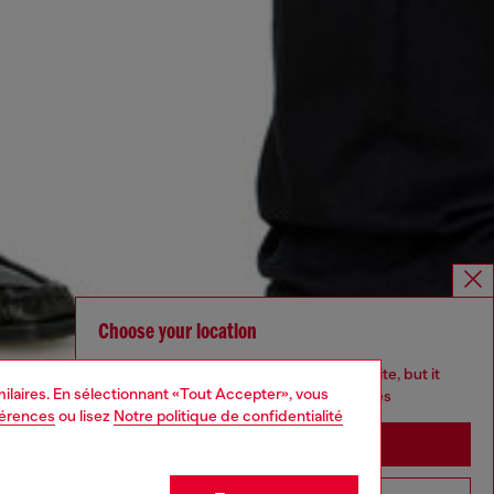
Choose your location
You are currently browsing France website, but it
imilaires. En sélectionnant «Tout Accepter», vous
seems you may be based in United States
férences
ou lisez
Notre politique de confidentialité
Stay in France