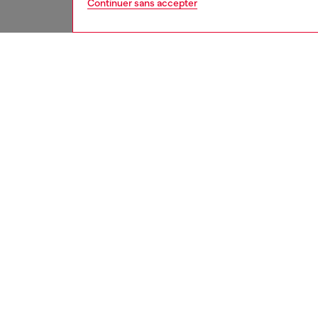
Continuer sans accepter
homme
jean
DESCRI
Descrip
Modèle b
mollet j
Ce modè
ID: A1
CARACT