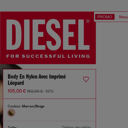
PROMO
Nouv
Body En Nylon Avec Imprimé
Léopard
105,00 €
150,00 €
-30%
Couleur:
Marron/Beige
Tableau des tailles
Taille: