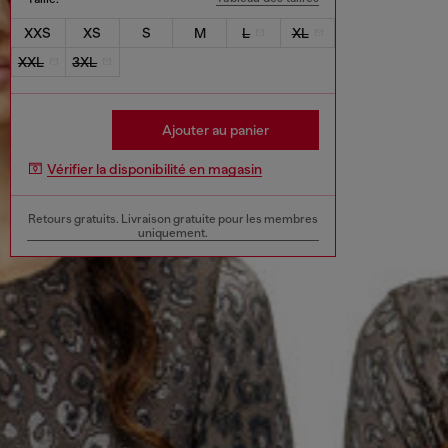
XXS
XS
S
M
L
XL
XXL
3XL
Ajouter au panier
Vérifier la disponibilité en magasin
Retours gratuits. Livraison gratuite pour les membres
uniquement.