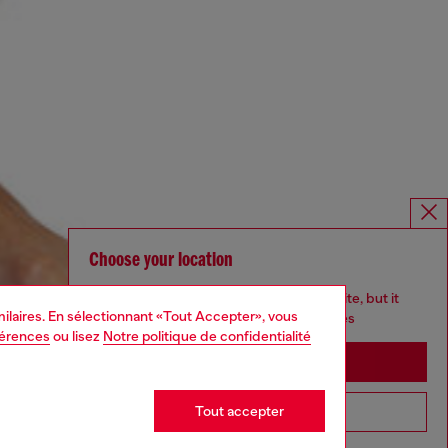
Choose your location
You are currently browsing France website, but it
imilaires. En sélectionnant «Tout Accepter», vous
seems you may be based in United States
férences
ou lisez
Notre politique de confidentialité
Stay in France
Tout accepter
Go to United States