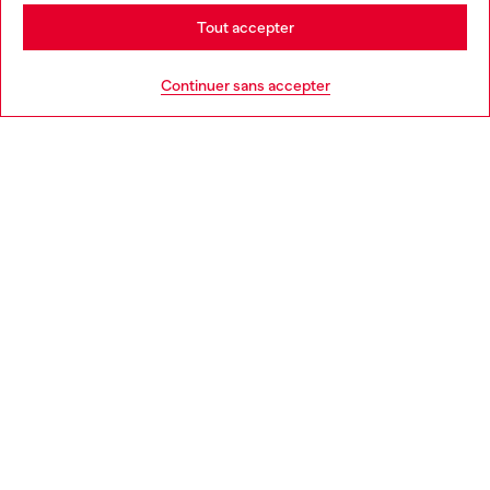
Stay in France
Tout accepter
AIDE
Go to United States
Continuer sans accepter
MENTIONS LÉGALES
L'UNIVERS DE DIESEL
CORPORATE
Country: FR
Language: FR