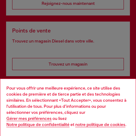
Rejoignez-nous maintenant
Points de vente
Trouvez un magasin Diesel dans votre ville.
Trouvez un magasin
Pour vous offrir une meilleure expérience, ce site utilise des
Services omnicanaux
cookies de première et de tierce partie et des technologies
similaires. En sélectionnant «Tout Accepter», vous consentez à
Découvrez tous nos services, en ligne et en magasin.
l'utilisation de tous. Pour plus d'informations ou pour
Choose your location
sélectionner vos préférences, cliquez sur
Gérer mes préférences
ou lisez
You are currently browsing France website, but it seems you
Notre politique de confidentialité
et
notre politique de cookies
.
En savoir plus
may be based in United States