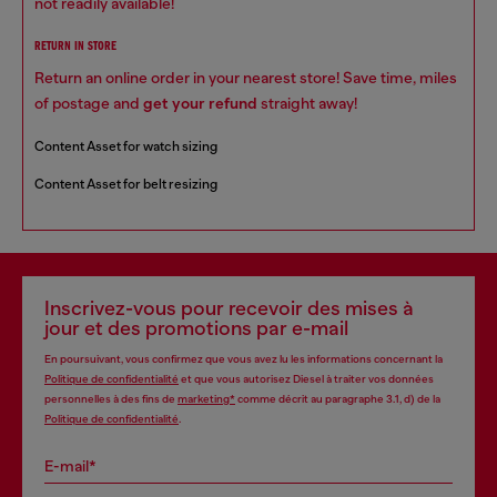
not readily available!
RETURN IN STORE
Return an online order in your nearest store! Save time, miles
of postage and
get your refund
straight away!
Content Asset for watch sizing
Content Asset for belt resizing
Inscrivez-vous pour recevoir des mises à
jour et des promotions par e-mail
En poursuivant, vous confirmez que vous avez lu les informations concernant la
Politique de confidentialité
et que vous autorisez Diesel à traiter vos données
personnelles à des fins de
marketing*
comme décrit au paragraphe 3.1, d) de la
Politique de confidentialité
.
E-mail*