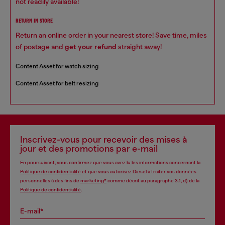
not readily available!
RETURN IN STORE
Return an online order in your nearest store! Save time, miles
of postage and
get your refund
straight away!
Content Asset for watch sizing
Content Asset for belt resizing
Inscrivez-vous pour recevoir des mises à
jour et des promotions par e-mail
En poursuivant, vous confirmez que vous avez lu les informations concernant la
Politique de confidentialité
et que vous autorisez Diesel à traiter vos données
personnelles à des fins de
marketing*
comme décrit au paragraphe 3.1, d) de la
Politique de confidentialité
.
E-mail*