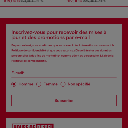
105,00 €
112,00 €
150,00 €
-30%
225,00 €
-50%
Inscrivez-vous pour recevoir des mises à
jour et des promotions par e-mail
En poursuivant, vous confirmez que vous avez lu les informations concernant la
Politique de confidentialité
et que vous autorisez Diesel à traiter vos données
personnelles à des fins de
marketing*
comme décrit au paragraphe 3.1, d) de la
Politique de confidentialité
.
E-mail*
Homme
Femme
Non spécifié
Subscribe