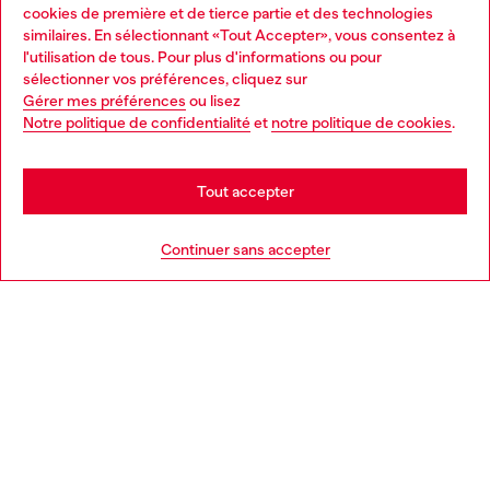
Services omnicanaux
cookies de première et de tierce partie et des technologies
similaires. En sélectionnant «Tout Accepter», vous consentez à
Découvrez tous nos services, en ligne et en magasin.
l'utilisation de tous. Pour plus d'informations ou pour
Choose your location
sélectionner vos préférences, cliquez sur
Gérer mes préférences
ou lisez
You are currently browsing France website, but it seems you
Notre politique de confidentialité
et
notre politique de cookies
.
En savoir plus
may be based in United States
Stay in France
Tout accepter
AIDE
Go to United States
Continuer sans accepter
MENTIONS LÉGALES
L'UNIVERS DE DIESEL
CORPORATE