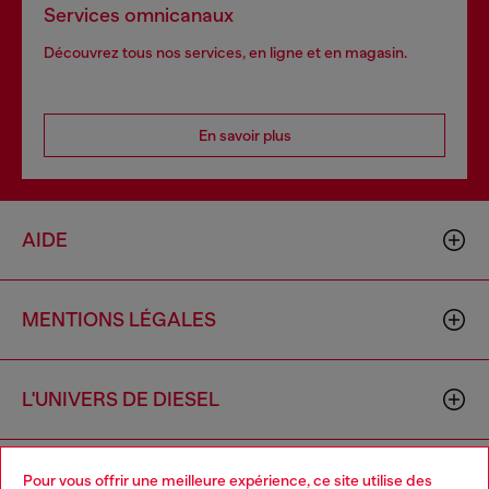
Services omnicanaux
Découvrez tous nos services, en ligne et en magasin.
En savoir plus
AIDE
MENTIONS LÉGALES
L'UNIVERS DE DIESEL
CORPORATE
Pour vous offrir une meilleure expérience, ce site utilise des