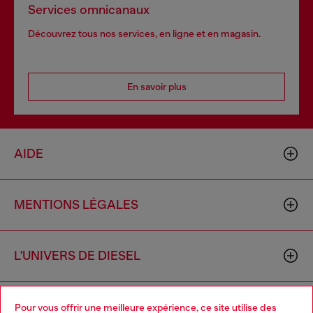
Services omnicanaux
Découvrez tous nos services, en ligne et en magasin.
En savoir plus
AIDE
MENTIONS LÉGALES
L'UNIVERS DE DIESEL
CORPORATE
Pour vous offrir une meilleure expérience, ce site utilise des