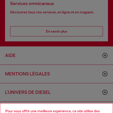
Services omnicanaux
Découvrez tous nos services, en ligne et en magasin.
En savoir plus
AIDE
MENTIONS LÉGALES
L'UNIVERS DE DIESEL
CORPORATE
Pour vous offrir une meilleure expérience, ce site utilise des