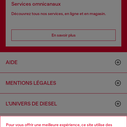
Services omnicanaux
Découvrez tous nos services, en ligne et en magasin.
En savoir plus
AIDE
MENTIONS LÉGALES
L'UNIVERS DE DIESEL
CORPORATE
Pour vous offrir une meilleure expérience, ce site utilise des