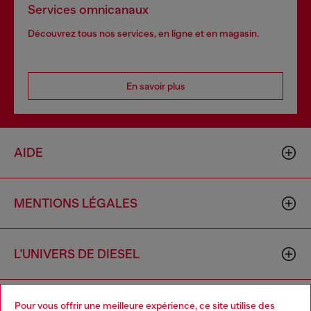
Services omnicanaux
Découvrez tous nos services, en ligne et en magasin.
En savoir plus
AIDE
MENTIONS LÉGALES
L'UNIVERS DE DIESEL
CORPORATE
Pour vous offrir une meilleure expérience, ce site utilise des