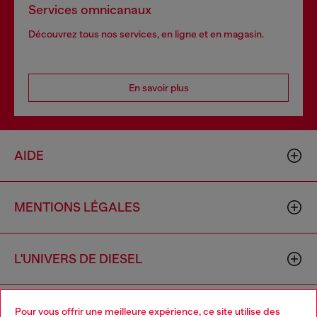
Services omnicanaux
Découvrez tous nos services, en ligne et en magasin.
En savoir plus
AIDE
MENTIONS LÉGALES
L'UNIVERS DE DIESEL
CORPORATE
Pour vous offrir une meilleure expérience, ce site utilise des