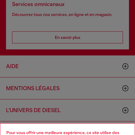
Services omnicanaux
Découvrez tous nos services, en ligne et en magasin.
En savoir plus
AIDE
MENTIONS LÉGALES
L'UNIVERS DE DIESEL
CORPORATE
Pour vous offrir une meilleure expérience, ce site utilise des