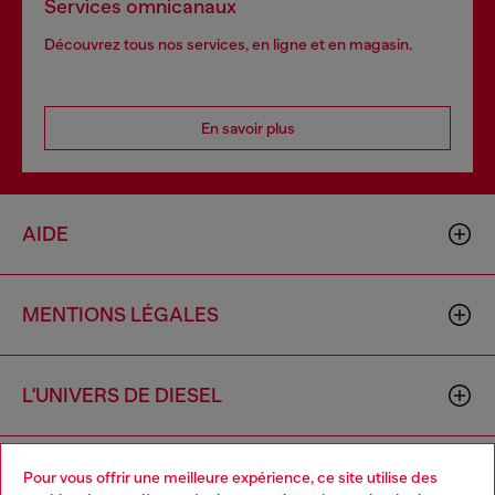
Services omnicanaux
Découvrez tous nos services, en ligne et en magasin.
En savoir plus
AIDE
MENTIONS LÉGALES
L'UNIVERS DE DIESEL
CORPORATE
Pour vous offrir une meilleure expérience, ce site utilise des