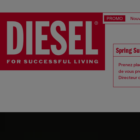
PROMO
Nouv
Spring S
Prenez pla
de vous pr
Directeur 