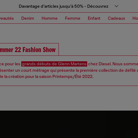
Davantage d’articles jusqu’à 50% - Découvrez
eautés
Denim
Homme
Femme
Enfant
Cadeaux
H
ummer 22 Fashion Show
ce pour les
grands débuts de Glenn Martens
chez Diesel. Nous somme
ésenter un court métrage qui présente la première collection de défilé 
de la création pour la saison Printemps/Été 2022.